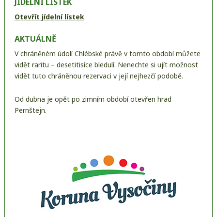
JÍDELNÍ LÍSTEK
Otevřít jídelní lístek
AKTUÁLNĚ
V chráněném údolí Chlébské právě v tomto období můžete
vidět raritu – desetitisíce bledulí. Nenechte si ujít možnost
vidět tuto chráněnou rezervaci v její nejhezčí podobě.
Od dubna je opět po zimním období otevřen hrad
Pernštejn.